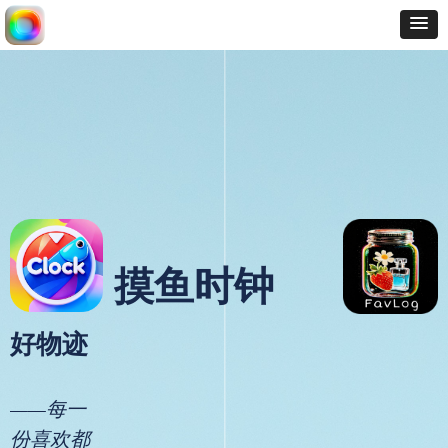
摸鱼时钟
好物迹
——每一
份喜欢都