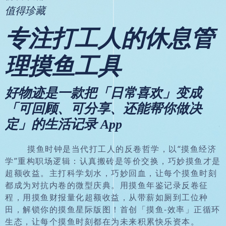
值得珍藏
专注打工人的休息管
理摸鱼工具
好物迹是一款把「日常喜欢」变成
「可回顾、可分享、还能帮你做决
定」的生活记录 App
摸鱼时钟是当代打工人的反卷哲学，以“摸鱼经济
学”重构职场逻辑：认真搬砖是等价交换，巧妙摸鱼才是
超额收益。主打科学划水，巧妙回血，让每个摸鱼时刻
都成为对抗内卷的微型庆典。用摸鱼年鉴记录反卷征
程，用摸鱼财报量化超额收益，从带薪如厕到工位种
田，解锁你的摸鱼星际版图！首创「摸鱼-效率」正循环
生态，让每个摸鱼时刻都在为未来积累快乐资本。