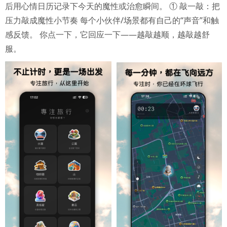
后用心情日历记录下今天的魔性或治愈瞬间。 ① 敲一敲：把
压力敲成魔性小节奏 每个小伙伴/场景都有自己的“声音”和触
感反馈。 你点一下，它回应一下——越敲越顺，越敲越舒
服。